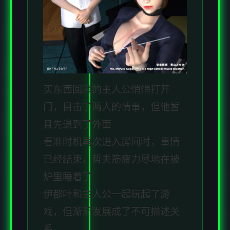
买东西回来的主人公悄悄打开
门，目击了两人的情事，但他暂
且先退到了外面
看准时机再次进入房间时，事情
已经结束，哲夫筋疲力尽地在被
炉里睡着了
伊都叶和主人公一起玩起了游
戏，但渐渐发展成了不可描述关
系