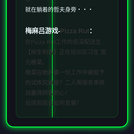
就在躺着的哲夫身旁・・・
梅麻吕游戏-
Pizza Rut
：
在Pizza Rut工作的资深配送生
【柳生利香】正在培训实习生 宮
元稚菜。
稚菜在她的第一份工作中被赋予
的试炼究竟是？二人用服务来挑
战赢得顾客的心！
后续到底会如何发展？