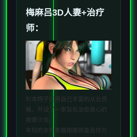
梅麻吕3D人妻+
治疗
师
：
杉本翔子活用自己丰富的从业资
格，开设了一家旨在治愈身心的
按摩沙龙。
年轻的女性专属按摩师查克作为