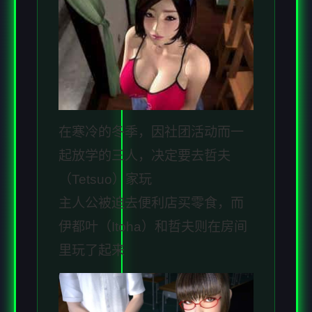
在寒冷的冬季，因社团活动而一
起放学的三人，决定要去哲夫
（Tetsuo）家玩
主人公被迫去便利店买零食，而
伊都叶（Itoha）和哲夫则在房间
里玩了起来