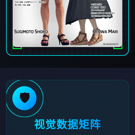
🛡️
视觉数据矩阵