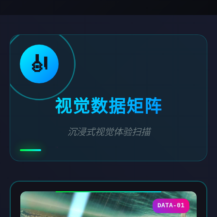
🎻
视觉数据矩阵
沉浸式视觉体验扫描
DATA-01