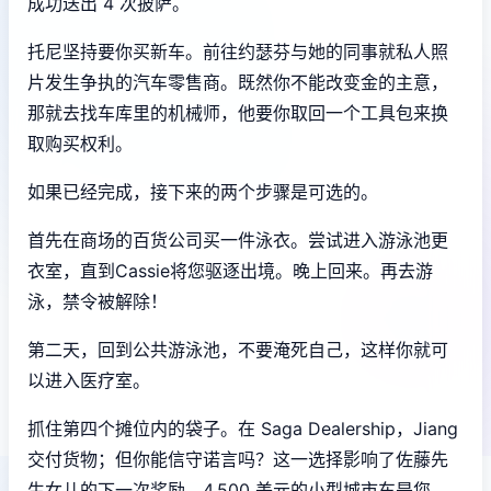
成功送出 4 次披萨。
托尼坚持要你买新车。前往约瑟芬与她的同事就私人照
片发生争执的汽车零售商。既然你不能改变金的主意，
那就去找车库里的机械师，他要你取回一个工具包来换
取购买权利。
如果已经完成，接下来的两个步骤是可选的。
首先在商场的百货公司买一件泳衣。尝试进入游泳池更
衣室，直到Cassie将您驱逐出境。晚上回来。再去游
泳，禁令被解除！
第二天，回到公共游泳池，不要淹死自己，这样你就可
以进入医疗室。
抓住第四个摊位内的袋子。在 Saga Dealership，Jiang
交付货物；但你能信守诺言吗？这一选择影响了佐藤先
生女儿的下一次奖励。4,500 美元的小型城市车是您