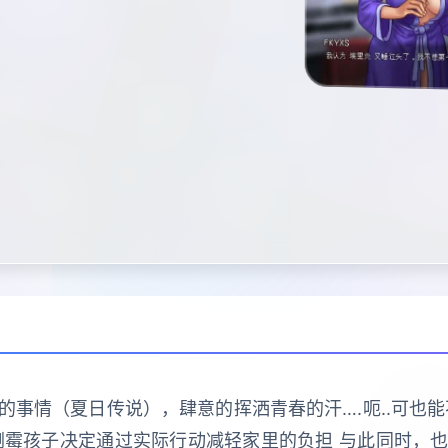
事情（夏日传说），肆意的挥洒青春的汗….呃..可也
倒霉孩子决定通过实际行动减轻家里的负担 与此同时，