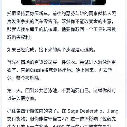
托尼坚持要你买新车。前往约瑟芬与她的同事就私人照
片发生争执的汽车零售商。既然你不能改变金的主意，
那就去找车库里的机械师，他要你取回一个工具包来换
取购买权利。
如果已经完成，接下来的两个步骤是可选的。
首先在商场的百货公司买一件泳衣。尝试进入游泳池更
衣室，直到Cassie将您驱逐出境。晚上回来。再去游
泳，禁令被解除！
第二天，回到公共游泳池，不要淹死自己，这样你就可
以进入医疗室。
抓住第四个摊位内的袋子。在 Saga Dealership，Jiang
交付货物；但你能信守诺言吗？这一选择影响了佐藤先
生女儿的下一次奖励。4,500 美元的小型城市车是您