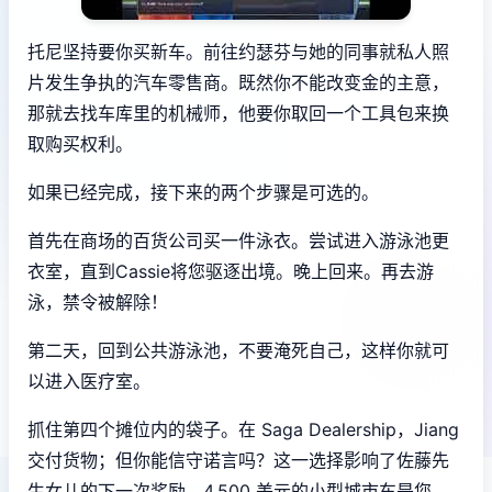
托尼坚持要你买新车。前往约瑟芬与她的同事就私人照
片发生争执的汽车零售商。既然你不能改变金的主意，
那就去找车库里的机械师，他要你取回一个工具包来换
取购买权利。
如果已经完成，接下来的两个步骤是可选的。
首先在商场的百货公司买一件泳衣。尝试进入游泳池更
衣室，直到Cassie将您驱逐出境。晚上回来。再去游
泳，禁令被解除！
第二天，回到公共游泳池，不要淹死自己，这样你就可
以进入医疗室。
抓住第四个摊位内的袋子。在 Saga Dealership，Jiang
交付货物；但你能信守诺言吗？这一选择影响了佐藤先
生女儿的下一次奖励。4,500 美元的小型城市车是您