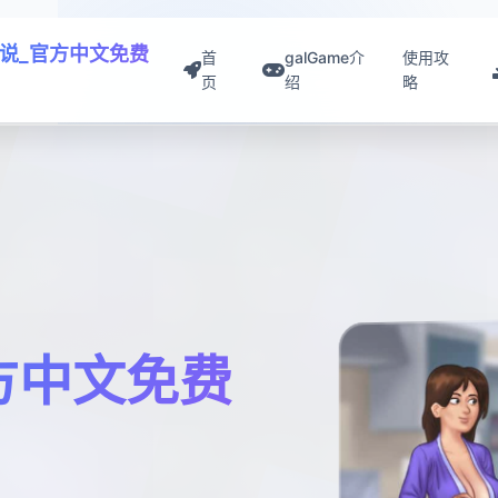
说_官方中文免费
首
galGame介
使用攻
页
绍
略
方中文免费