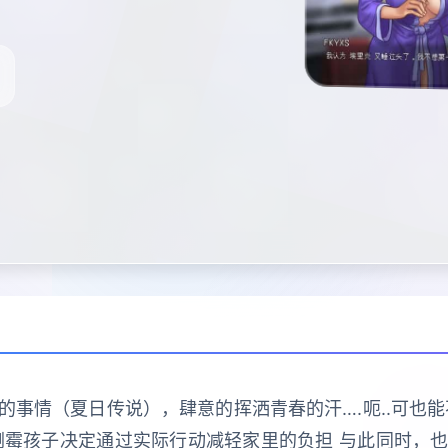
事情（夏日传说），肆意的挥洒青春的汗….呃..可也
倒霉孩子决定通过实际行动减轻家里的负担 与此同时，