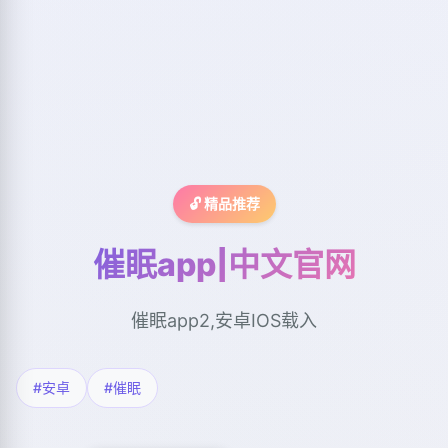
🔓 精品推荐
催眠app|中文官网
催眠app2,安卓IOS载入
#安卓
#催眠