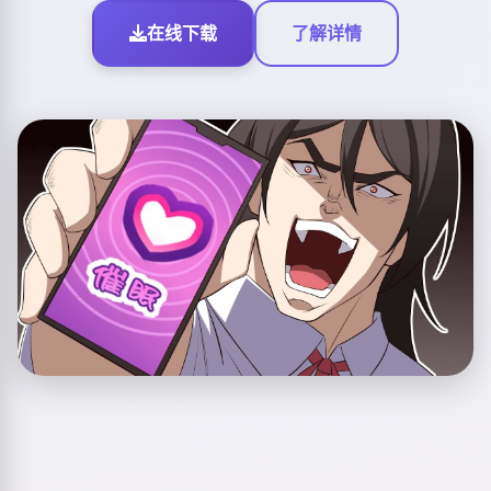
在线下载
了解详情