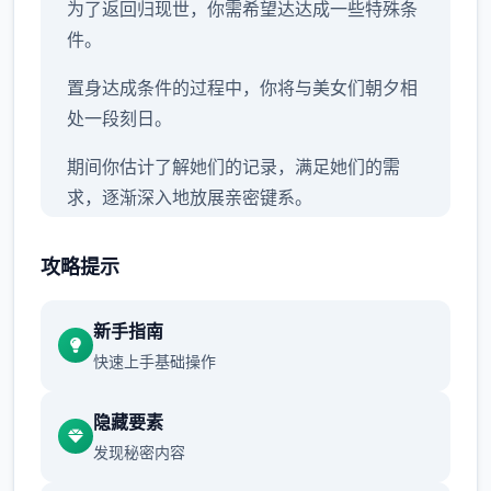
为了返回归现世，你需希望达达成一些特殊条
件。
置身达成条件的过程中，
你将与美女们朝夕相
处一段刻日。
期间你估计了解她们的记录，满足她们的需
求，逐渐深入地放展亲密键系。
极品采花郎更近日志
攻略提示
1.3.1升级日志 2025.01.22
新手指南
1、增加入特别鸣谢
快速上手基础操作
2、提升部门类目标提示
隐藏要素
3、修复对象眼球显示异常
发现秘密内容
4、修复玄霜片段体位置显示异常