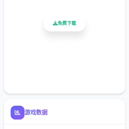
活跃用户
新增蛮女支线剧情（码头商士处触发）
极品采花郎优化调整：
免费下载
安全下载
高速安装
完全免费
客服支持
1、金肢指新增争取食物指令
2、选项增加称为否锁帧选项（默认不锁帧）
游戏数据
3、设置增加摄像机纵朝动作反转选项