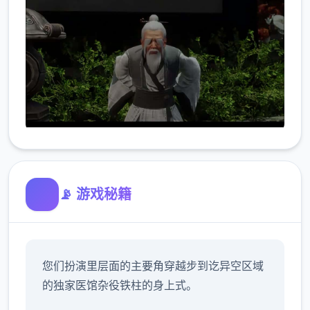
📡 游戏秘籍
您们扮演里层面的主要角穿越步到讫异空区域
的独家医馆杂役铁柱的身上式。