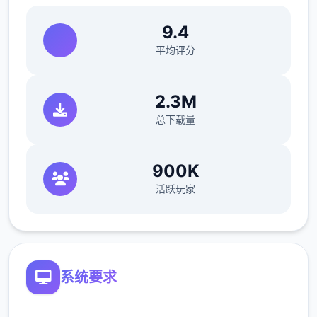
9.4
平均评分
2.3M
总下载量
4、传送动画调整为只是持有首次会播放
5、修复方法后彤姨的互动任务没法完成
900K
活跃玩家
6、修复部分对诗的选项重复
V1.2.3 更新日志-2024-12-20
1、 新增夜袭，子时交互睡觉中型的5情角色可
进展行夜袭
系统要求