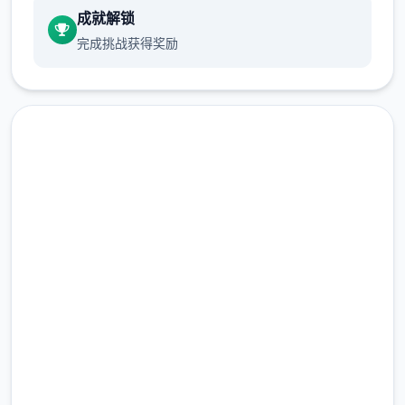
成就解锁
5、修复蛮女功能选项不消耗钱币
完成挑战获得奖励
6、优化蛮女服务钱币不足的提示
7、优化部分动为穿模
V1.3.0 重大宏大更新-2025-01-21
新角色 侠女-玄霜相关要素正型上线
中文版下载 极品采花郎
里面容包含角色剧况、专属玩法、海量个整个
完整版游戏，免费体验
新式的体位
搞决方置剧情后解锁：
2.3M+
总下载量
1、完成崔莺儿剧情
4.9/5
用户评分
2、完成蛮女前置剧情
900K+