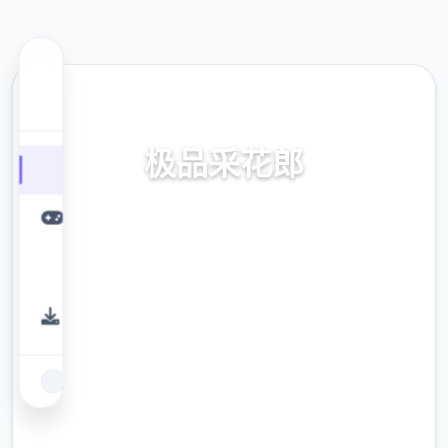
🃏 热门推荐
极品采花郎
v1.3.1,刻降,官朝普通话备份
9.4
评分
2.3M
下载