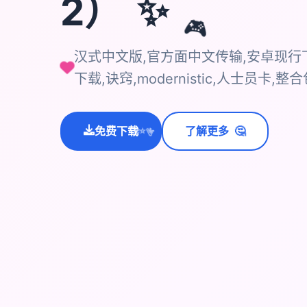
✨
2）
🎮
汉式中文版,官方面中文传输,安卓现行下
下载,诀窍,modernistic,人士员卡,整
🤔
免费下载
了解更多
💫
✨
⭐