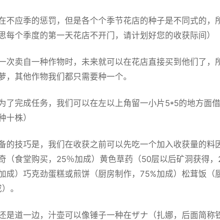
在不应季的惩罚，但是各个个季节花店的种子是不同式的，所
思每个季度的第一天花店不开门，请计划好您的收获际间）
一次卖自一种作物时，未来就可以在花店直接买到他们了，
萝，其他作物我们都只需要种一个。
为了完成任务，我们可以在左以上角留一小片5*5的地方面
种十株）
备的技巧是，我们在收获之前可以先吃一个加入收获量的料
奇（食堂购买，25％加成）黄色草药（50层以后矿洞获得，
%加成）巧克劲蛋糕或煎饼（厨房制作，75%加成）松茸饭（
成）。
还是道一边，汁壶可以像锤子一种在ザナ（扎娜，后面简称