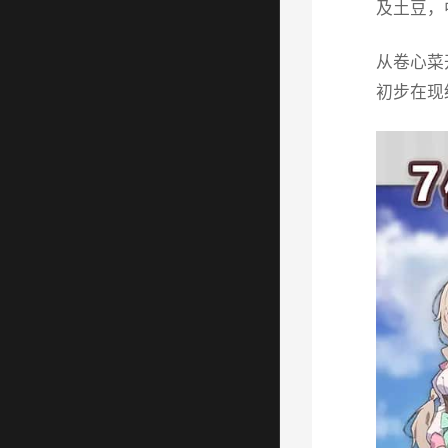
及土豆，
从卷心菜
初步在现