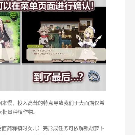
回本慢，投入高耸的特点导致我们于大面期仅希
大批量种植作物。
后面简称镇时女儿）完形成任务可依解锁胡萝卜