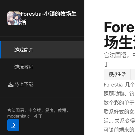
Forestia-小镇的牧场生
For
活
场生
游戏简介
官法国语，中
丁
游玩教程
模拟生活
马上下载
Foresti
照顾动物、钓
数个彩的单于
官法国语，中文版，复度，教程，
联系好式的女
modernistic，补丁
活… 关系变
可镇前端来的