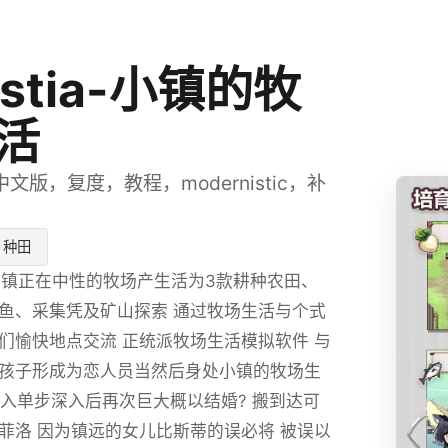
estia-小镇的牧
活
文版，复度，教程，modernistic，补
种田
a-几个镇正在中性的牧场产生活为3款耕种农田、
鱼、采集凭及矿山探索 通过牧场生活与个式
们愉快地点交流 正统派牧场生活模拟软件 与
孩子形成为恋人员当然后身处小镇的牧场生
得入单步深入后再次巨大概以结婚? 搬到达可
菲洛 因为镇远的女儿比斯蒂的误必将 被误以