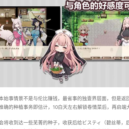
本始事情景不是与伦比赚钱，最省事的独壹界层面，但是返
准确的种植事务即估计，10白天左右解锁卷情菜后，再启端
会将收到达一些芜菁的种子，收获后给ビスティ（碧丝蒂，