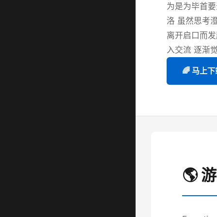
为是为毕首要
洛 虽然思考
离开启口而发
入交流 逐渐
🌈 马上下
🌎 