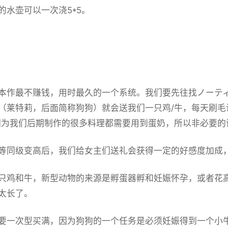
的水壶可以一次浇5*5。
业
本作最不赚钱，用时最久的一个系统。我们要先往找ノーティ
（莱特莉，后面简称狗狗）就会送我们一只鸡/牛，每天刷
因为我们后期制作的很多料理都需要用到蛋奶，所以非必要的
等同级变高后，我们给女主们送礼会获得一定的好感度加成
只鸡和牛，新型动物的来源是孵蛋器孵和妊娠怀孕，或者花
太长了。
要一次型买满，因为狗狗的一个任务是必须妊娠得到一个小