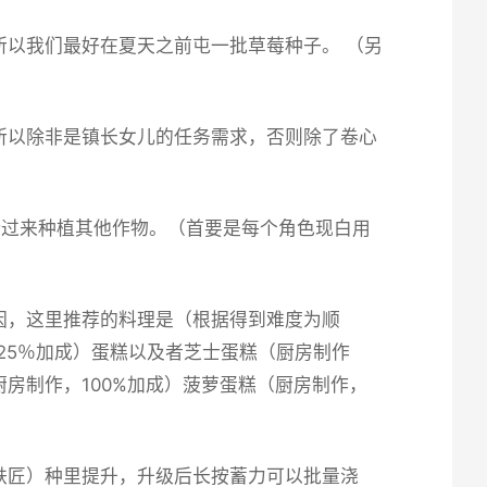
以我们最好在夏天之前屯一批草莓种子。 （另
所以除非是镇长女儿的任务需求，否则除了卷心
借过来种植其他作物。（首要是每个角色现白用
因，这里推荐的料理是（根据得到难度为顺
25％加成）蛋糕以及者芝士蛋糕（厨房制作
厨房制作，100%加成）菠萝蛋糕（厨房制作，
铁匠）种里提升，升级后长按蓄力可以批量浇