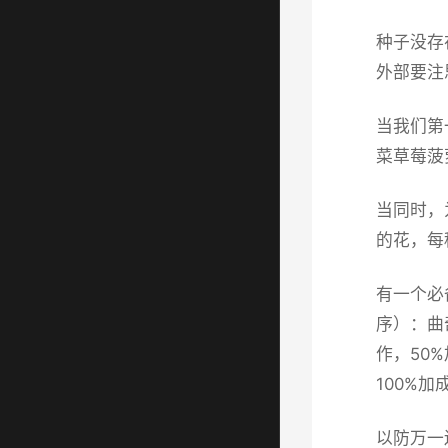
种子没存
外部要注
当我们第
菜草莓菠
当同时，
的花，每
有一个必
序）：曲
作，50
100%加
以防万一