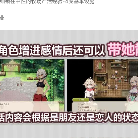
tia-细镇在中性的牧场产活经验-4庞基本设施
植业