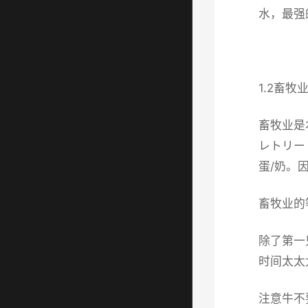
水，最强
1.2畜牧
畜牧业是
レトリー
蛋/奶。
畜牧业的
除了第一
时间太太
注意牛不