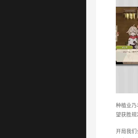
种植业乃
望获胜规
开局我们