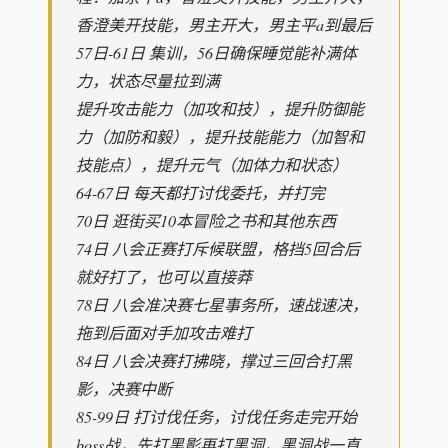
香澄美开技能，男主开大，男主平a到最后
57日-61日 集训，56日确保睡觉能补满体
力，状态尽量拉到满
提升攻击能力（加攻和技），提升防御能
力（加防和毅），提升技能能力（加智和
技能点），提升元气（加体力和状态）
64-67日 每天都打讨伐委托，并打完
70日 逛街买10本冒险之书和其他东西
74日 八会正赛打斥候联盟，格挡5回合后
就好打了，也可以直接莽
78日 八会准决赛七星事务所，速战速决，
拖到后面对手加攻击难打
84日 八会决赛打拂晓，撑过三回合打黑
影，决赛中断
85-99日 打讨伐任务，讨伐任务走完开始
boss战，先打黑影再打黑洞，黑洞战一直