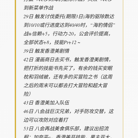
到新菜单作战
29日 触发讨伐委托(期限3日)海豹驱除数达
到10/10或行进度达到40/40时，“海豹情侣”
战※信赖+5，行动力-20，公会评价提高，
全部状态+8，技能Pt+12 ~
39日 触发香澄美剧情
42日 漫画商日去买书，触发香澄美剧情，
把打折的技能书先买了，有余的钱买安眠
枕和羽绒被，还有多的买冒险之书（这周
之后的周末可以都去打大冒险和超大冒
险）
43日 香澄美加入队伍
46日 八会战巨汉兄弟，对手防攻交替，这
边可以攻防对应着打
53日 八会再战美食俱乐部，建议出招流
程：加奈平a，香澄美开技能，男主开大，