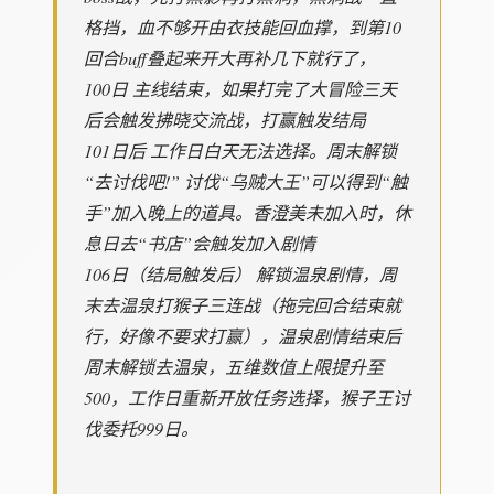
格挡，血不够开由衣技能回血撑，到第10
回合buff叠起来开大再补几下就行了，
100日 主线结束，如果打完了大冒险三天
后会触发拂晓交流战，打赢触发结局
101日后 工作日白天无法选择。周末解锁
“去讨伐吧!” 讨伐“乌贼大王”可以得到“触
手”加入晚上的道具。香澄美未加入时，休
息日去“书店”会触发加入剧情
106日（结局触发后） 解锁温泉剧情，周
末去温泉打猴子三连战（拖完回合结束就
行，好像不要求打赢），温泉剧情结束后
周末解锁去温泉，五维数值上限提升至
500，工作日重新开放任务选择，猴子王讨
伐委托999日。