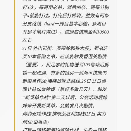
打3次，哥哥用必杀，然后加奈，哥哥分别
平a就能打过。打完后打拂晓，胜败有两条
分支路线（hard一周目基本必输，多周目
开局才能打得过）。这周应该能盈利10000
左右
21日 外出逛街，买哑铃和铁木屐，到书店
买10本冒险之书，应该能触发香澄美剧情
（重要），买足够的礼物送到100信赖后解
锁一起洗澡，有多的钱买一到两本技能书
新菜单作战(拂晓战败北路线)25日 25日当
晚让妹妹做晚饭（最好多做几天），触发
“新菜单作战”第二天以后，公会活动后妹
妹来开发新菜单，会触发几次剧情。
海豹驱除作战(拂晓战胜利路线)25日 实力
测试(由香里)
打赢→转移到海豹驱除作战，失败→转移