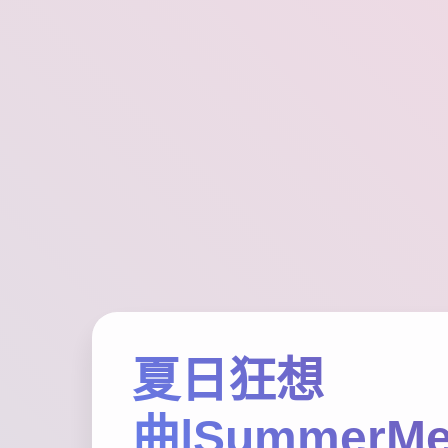
夏日狂想
曲|SummerMe