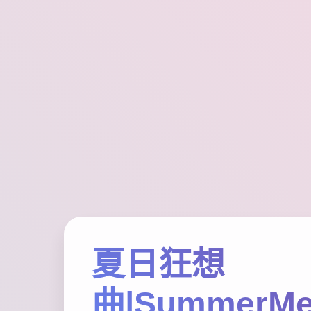
夏日狂想
曲|SummerMe