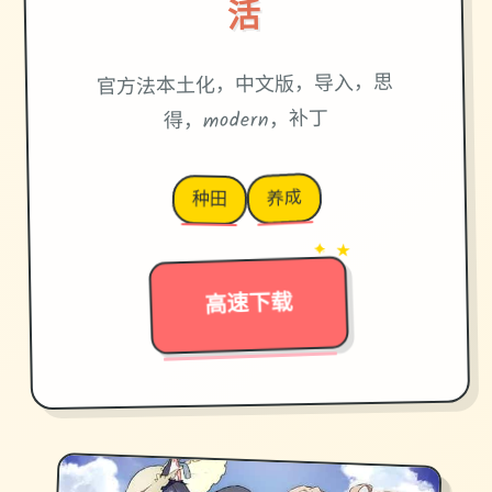
活
官方法本土化，中文版，导入，思
得，modern，补丁
养成
种田
→
✦ ★
高速下载