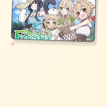
✧
♡
★
♥