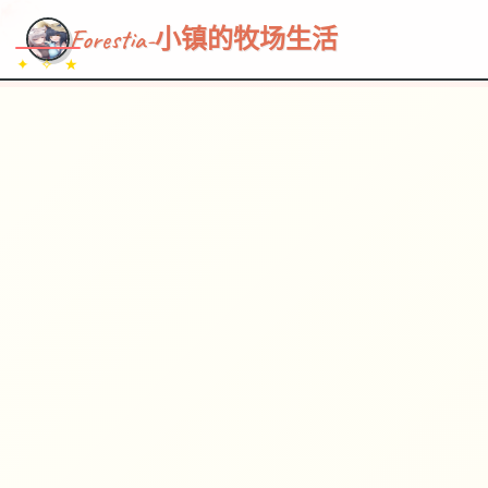
~~~
★
♡
✦
✧
♥
~
→
↗
Forestia-小镇的牧场生活
✦ ✧ ★