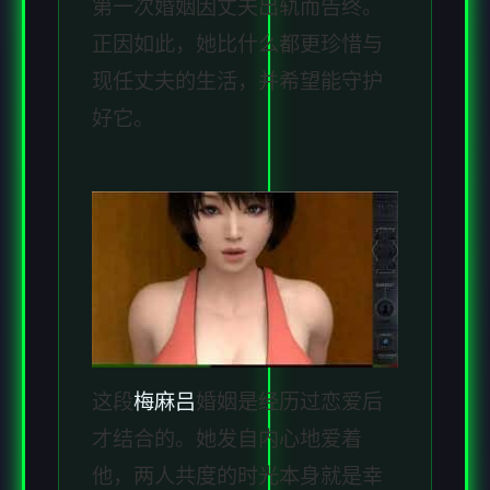
第一次婚姻因丈夫出轨而告终。
正因如此，她比什么都更珍惜与
现任丈夫的生活，并希望能守护
好它。
这段
梅麻吕
婚姻是经历过恋爱后
才结合的。她发自内心地爱着
他，两人共度的时光本身就是幸