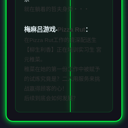
就在躺着的哲夫身旁・・・
梅麻吕游戏-
Pizza Rut
：
在Pizza Rut工作的资深配送生
【柳生利香】正在培训实习生 宮
元稚菜。
稚菜在她的第一份工作中被赋予
的试炼究竟是？二人用服务来挑
战赢得顾客的心！
后续到底会如何发展？