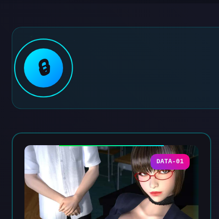
🔒
DATA-01