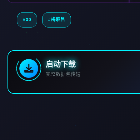
#3D
#梅麻吕
启动下载
完整数据包传输