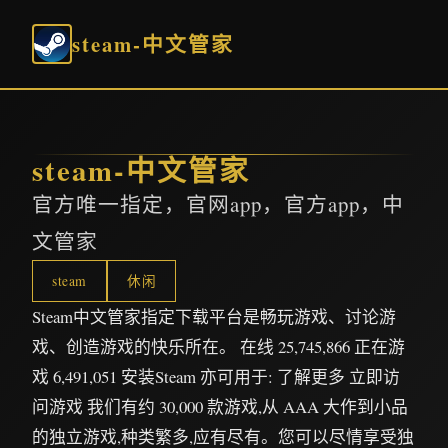
steam-中文管家
steam-中文管家
官方唯一指定，官网app，官方app，中
文管家
steam
休闲
Steam中文管家指定下载平台是畅玩游戏、讨论游
戏、创造游戏的快乐所在。 在线 25,745,866 正在游
戏 6,491,051 安装Steam 亦可用于: 了解更多 立即访
问游戏 我们有约 30,000 款游戏,从 AAA 大作到小品
的独立游戏,种类繁多,应有尽有。您可以尽情享受独