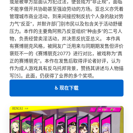
或是被单方层面认为犯过法，便会成为“非正规”，面临
不能享借开共协助甚至强迫劳动的方场。亚总义亦凭着
管理城市商业活动，到来间接控制反抗个人身的敌对势
力气“反亚”，并默许部门别市民以及包含关于活动舒缓
压力。本作的主要角阿熊乃反亚组织“种由多”的二号人
物，负责经营卖淫活动，并决思反抗亚总义。 本作具
有赛博朋克风格，被网友广泛用来与同期期发售但评价
褒贬不一的《赛博朋克2077》进行对比，被戏称为“真
正的赛博朋克”。本作在发售后取得评论者好评，认为
作为成人游戏具有反乌托邦背景，赞扬其讲述与人物描
写[5]。此面，仍获得了业界的多个奖项。
♿ 现在下载