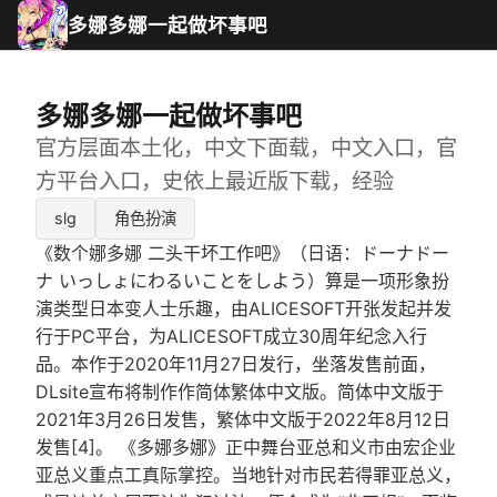
多娜多娜一起做坏事吧
多娜多娜一起做坏事吧
官方层面本土化，中文下面载，中文入口，官
方平台入口，史依上最近版下载，经验
slg
角色扮演
《数个娜多娜 二头干坏工作吧》（日语：ドーナドー
ナ いっしょにわるいことをしよう）算是一项形象扮
演类型日本变人士乐趣，由ALICESOFT开张发起并发
行于PC平台，为ALICESOFT成立30周年纪念入行
品。本作于2020年11月27日发行，坐落发售前面，
DLsite宣布将制作作简体繁体中文版。简体中文版于
2021年3月26日发售，繁体中文版于2022年8月12日
发售[4]。 《多娜多娜》正中舞台亚总和义市由宏企业
亚总义重点工真际掌控。当地针对市民若得罪亚总义，