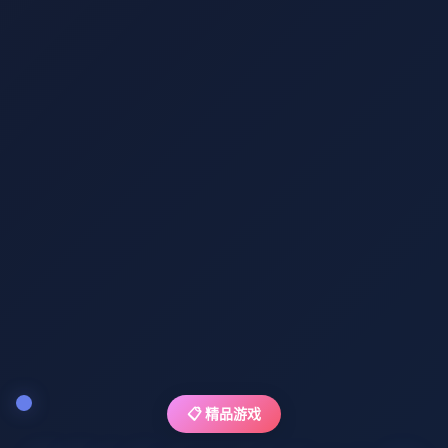
📋 精品游戏