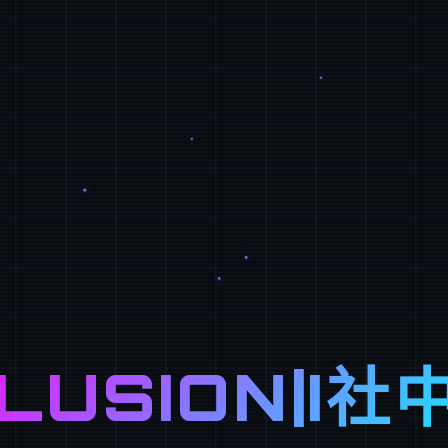
LLUSION|I社