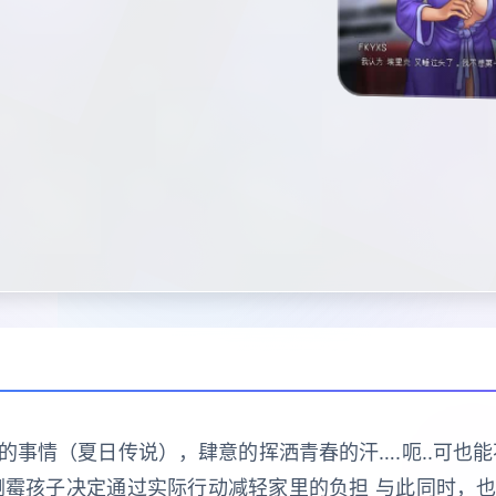
事情（夏日传说），肆意的挥洒青春的汗….呃..可也
倒霉孩子决定通过实际行动减轻家里的负担 与此同时，