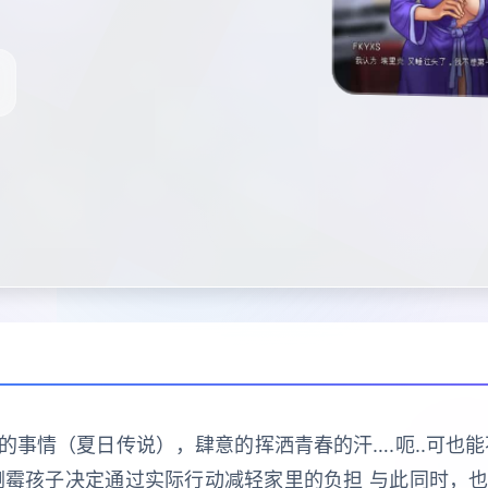
事情（夏日传说），肆意的挥洒青春的汗….呃..可也
倒霉孩子决定通过实际行动减轻家里的负担 与此同时，