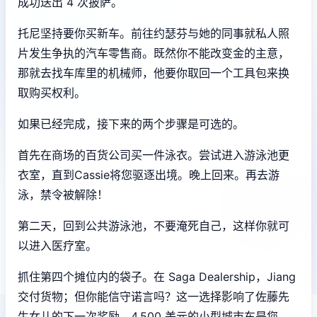
成功送出 4 次披萨。
托尼坚持要你买新车。前往约瑟芬与她的同事就私人照
片发生争执的汽车零售商。既然你不能改变金的主意，
那就去找车库里的机械师，他要你取回一个工具包来换
取购买权利。
如果已经完成，接下来的两个步骤是可选的。
首先在商场的百货公司买一件泳衣。尝试进入游泳池更
衣室，直到Cassie将您驱逐出境。晚上回来。再去游
泳，禁令被解除！
第二天，回到公共游泳池，不要淹死自己，这样你就可
以进入医疗室。
抓住第四个摊位内的袋子。在 Saga Dealership，Jiang
交付货物；但你能信守诺言吗？这一选择影响了佐藤先
生女儿的下一次奖励。4,500 美元的小型城市车是您