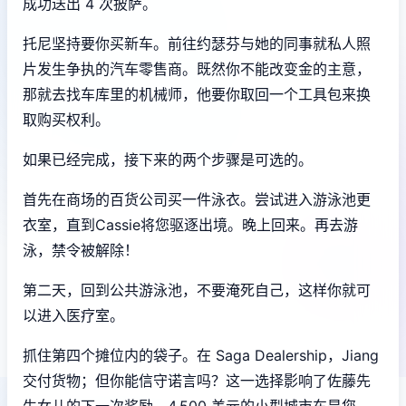
成功送出 4 次披萨。
托尼坚持要你买新车。前往约瑟芬与她的同事就私人照
片发生争执的汽车零售商。既然你不能改变金的主意，
那就去找车库里的机械师，他要你取回一个工具包来换
取购买权利。
如果已经完成，接下来的两个步骤是可选的。
首先在商场的百货公司买一件泳衣。尝试进入游泳池更
衣室，直到Cassie将您驱逐出境。晚上回来。再去游
泳，禁令被解除！
第二天，回到公共游泳池，不要淹死自己，这样你就可
以进入医疗室。
抓住第四个摊位内的袋子。在 Saga Dealership，Jiang
交付货物；但你能信守诺言吗？这一选择影响了佐藤先
生女儿的下一次奖励。4,500 美元的小型城市车是您