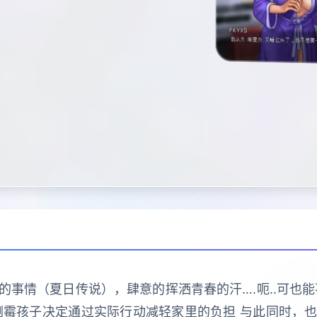
事情（夏日传说），肆意的挥洒青春的汗….呃..可也
倒霉孩子决定通过实际行动减轻家里的负担 与此同时，