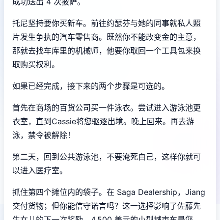
成功送出 4 次披萨。
托尼坚持要你买新车。前往约瑟芬与她的同事就私人照
片发生争执的汽车零售商。既然你不能改变金的主意，
那就去找车库里的机械师，他要你取回一个工具包来换
取购买权利。
如果已经完成，接下来的两个步骤是可选的。
首先在商场的百货公司买一件泳衣。尝试进入游泳池更
衣室，直到Cassie将您驱逐出境。晚上回来。再去游
泳，禁令被解除！
第二天，回到公共游泳池，不要淹死自己，这样你就可
以进入医疗室。
抓住第四个摊位内的袋子。在 Saga Dealership，Jiang
交付货物；但你能信守诺言吗？这一选择影响了佐藤先
生女儿的下一次奖励。4,500 美元的小型城市车是您