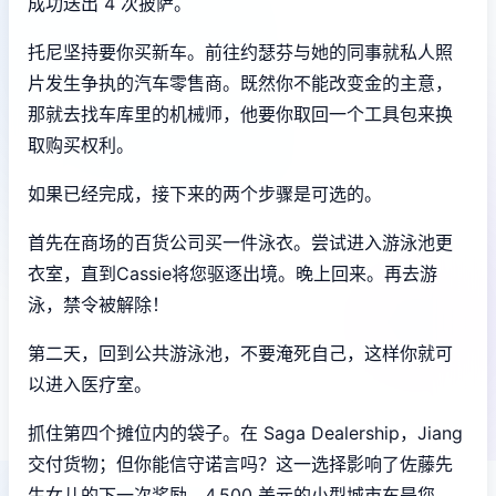
成功送出 4 次披萨。
托尼坚持要你买新车。前往约瑟芬与她的同事就私人照
片发生争执的汽车零售商。既然你不能改变金的主意，
那就去找车库里的机械师，他要你取回一个工具包来换
取购买权利。
如果已经完成，接下来的两个步骤是可选的。
首先在商场的百货公司买一件泳衣。尝试进入游泳池更
衣室，直到Cassie将您驱逐出境。晚上回来。再去游
泳，禁令被解除！
第二天，回到公共游泳池，不要淹死自己，这样你就可
以进入医疗室。
抓住第四个摊位内的袋子。在 Saga Dealership，Jiang
交付货物；但你能信守诺言吗？这一选择影响了佐藤先
生女儿的下一次奖励。4,500 美元的小型城市车是您