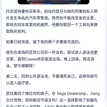
托尼坚持要你买新车。前往约瑟芬与她的同事就私人照
片发生争执的汽车零售商。既然你不能改变金的主意，
那就去找车库里的机械师，他要你取回一个工具包来换
取购买权利。
如果已经完成，接下来的两个步骤是可选的。
首先在商场的百货公司买一件泳衣。尝试进入游泳池更
衣室，直到Cassie将您驱逐出境。晚上回来。再去游
泳，禁令被解除！
第二天，回到公共游泳池，不要淹死自己，这样你就可
以进入医疗室。
抓住第四个摊位内的袋子。在 Saga Dealership，Jiang
交付货物；但你能信守诺言吗？这一选择影响了佐藤先
生女儿的下一次奖励。4,500 美元的小型城市车是您