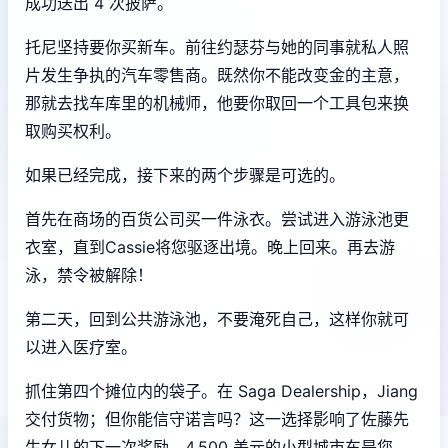
成功送出 4 次披萨。
托尼坚持要你买新车。前往约瑟芬与她的同事就私人照
片发生争执的汽车零售商。既然你不能改变金的主意，
那就去找车库里的机械师，他要你取回一个工具包来换
取购买权利。
如果已经完成，接下来的两个步骤是可选的。
首先在商场的百货公司买一件泳衣。尝试进入游泳池更
衣室，直到Cassie将您驱逐出境。晚上回来。再去游
泳，禁令被解除！
第二天，回到公共游泳池，不要淹死自己，这样你就可
以进入医疗室。
抓住第四个摊位内的袋子。在 Saga Dealership，Jiang
交付货物；但你能信守诺言吗？这一选择影响了佐藤先
生女儿的下一次奖励。4,500 美元的小型城市车是您