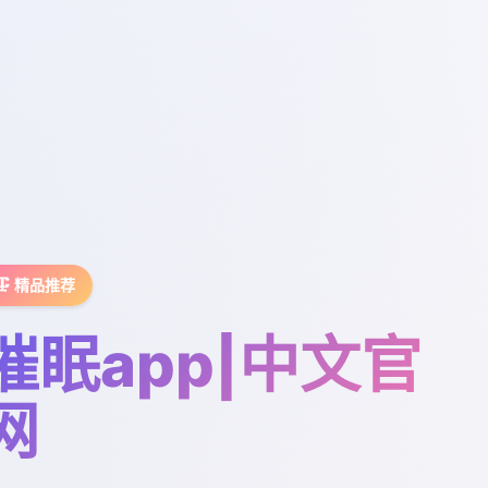
🗜️ 精品推荐
催眠app|中文官
网