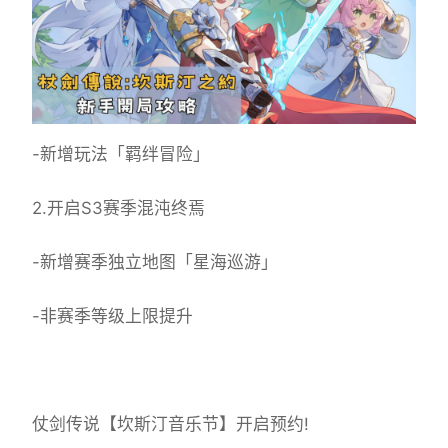
-新增玩法「羁绊冒险」
2.开启S3赛季混沌终焉
-新增赛季独立地图「星海巡游」
-非赛季等级上限提升
仗剑传说【坎斯汀音乐节】开启预约!