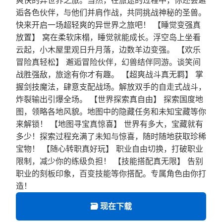
逅各色伙伴，与他们并肩作战，共同挑战神秘的圣兽。
快来开启一场超轻爽的异世界之旅吧！ 【睡觉变强真
放置】 窝在柔软床榻，睡觉就能成长。浮空岛上坐看
云起，小木屋里观日升月落，边数羊边变强。 【欢乐
冒险真轻松】 邂逅冒险伙伴，幻兽结伴同游。谈笑间
战胜强敌，旅途有你才有趣。 【超爽战斗真无羁】 掌
握剑技魔法，肆意支配战场。解放双手的自走式战斗，
炸裂输出引爆全场。 【世界探索真自由】 探索国度地
图，领略各地风貌。地图中的隐藏任务和未知宝藏等你
来解锁！ 【地图寻宝真惊喜】 世界有多大，宝藏就有
多少！探索过程充满了未知与惊喜，随时随地获取珍稀
宝物！ 【随心转职真好玩】 职业自由切换，打破职业
限制，减少你的练级负担！ 【技能搭配真无限】 告别
职业的刻板印象，百变技能等你搭配。专属角色由你打
造！
🗃️ 现在下载