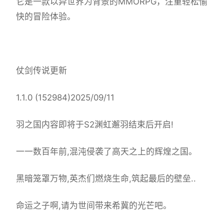
它是一款以异世界为背景的MMORPG，注重轻松愉
快的冒险体验。
仗剑传说更新
1.1.0 (152984)2025/09/11
羽之国内容即将于S2渊虹邂羽结束后开启!
一一数百年前,混沌侵袭了高天之上的辉煌之国。
黑暗笼罩万物,英杰们燃烧生命,筑起最后的壁垒..
命运之子啊,请为世间带来希冀的光芒吧。