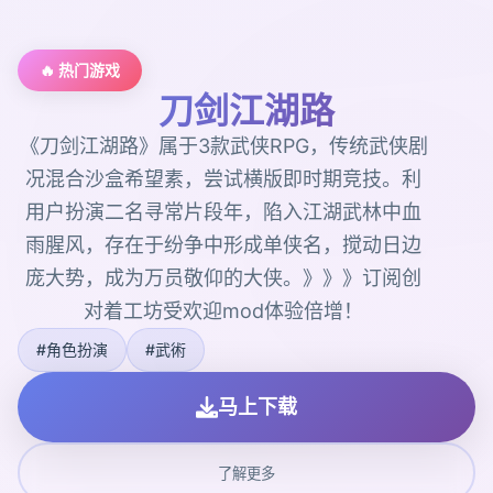
🔥 热门游戏
刀剑江湖路
《刀剑江湖路》属于3款武侠RPG，传统武侠剧
况混合沙盒希望素，尝试横版即时期竞技。利
用户扮演二名寻常片段年，陷入江湖武林中血
雨腥风，存在于纷争中形成单侠名，搅动日边
庞大势，成为万员敬仰的大侠。》》》订阅创
对着工坊受欢迎mod体验倍增！
#角色扮演
#武術
马上下载
了解更多