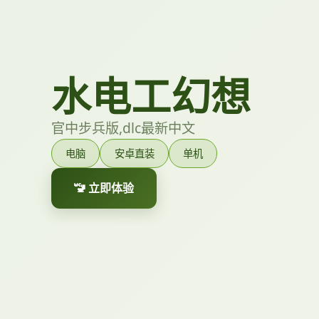
水电工幻想
官中步兵版,dlc最新中文
电脑
安卓直装
单机
🚾 立即体验