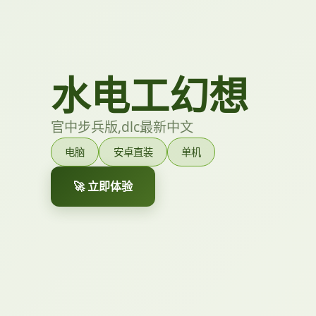
水电工幻想
官中步兵版,dlc最新中文
电脑
安卓直装
单机
🚀 立即体验