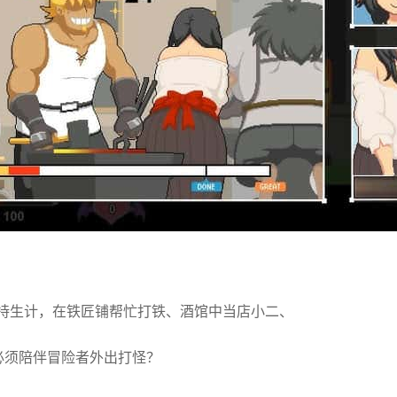
持生计，在铁匠铺帮忙打铁、酒馆中当店小二、
必须陪伴冒险者外出打怪？