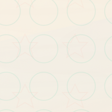
绝
对
的
女
游
戏
神
作
。
剧
情
，
一
周
目
整
体
线
性
的
路
打
下
去
好
。
二
主
要
影
响
玩
和
强
度
部
分
，
还
有
板
线
。
女
角
色
都
有
局
，
要
求
应
该
是
不
能
被
且
好
感
度
达
美
少
是
方
面
就
，
一
法
周
目
老
养
成
结
每
个
牛
标