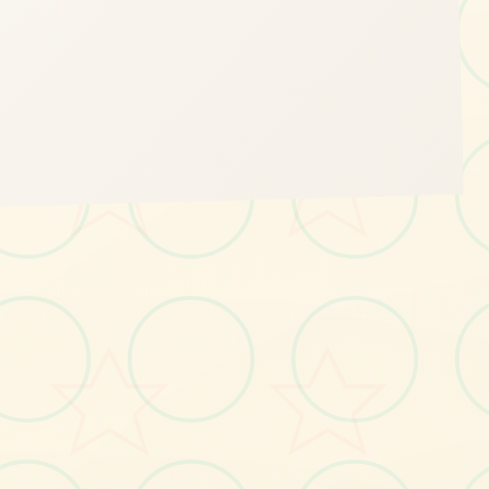
🧷
画面艺术展