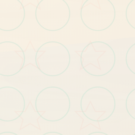
绝
对
的
女
游
戏
神
作
。
剧
情
，
一
周
目
整
体
线
性
的
路
打
下
去
好
。
二
主
要
影
响
玩
和
强
度
部
分
，
还
有
板
线
。
女
角
色
都
有
局
，
要
求
应
该
是
不
能
被
且
好
感
度
达
美
少
是
方
面
就
，
一
法
周
目
老
养
成
结
每
个
牛
标