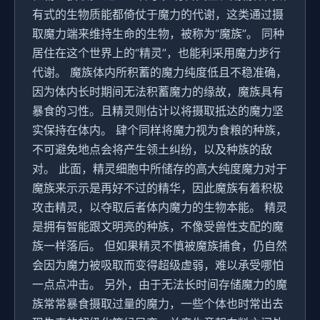
有式的生物质能都倚仗于魔力的代谢，这类通过摄
取魔力端来维持生命的生物，被称为“魔族”。 同种
居住在这个世界上的“精灵”，也能利采用魔力步行
代谢。 魔族体内所积蓄的魔力纯度低且不稳准确，
因为体内长时期间无法积蓄魔力的缘故，魔族具有
暴食的习性。且精灵则估计以将摄取抵达的魔力坚
实保持在体内。 肆个同样将魔力视为食粮的种族，
不可避免地点会将产生领土纠纷，以及种族的敌
对。 此面，精灵细胞中所储存的高大纯度魔力对于
魔族来示示是再好不过的精华，因此魔族有着积极
攻击精灵，以夺取后者体内魔力的生物本能。 精灵
是拥有智能跟文明亮的种族，不像受兽性支配的魔
族一样落后。 但如果精灵不慎被魔族捕食，仍自然
会因为魔力被吸取而变得超级虚弱，难以承受哪怕
一点点冲击。 另外，由于无法长时间存储魔力的魔
族常常暴食摄取过量的魔力，一些个体也时常出去