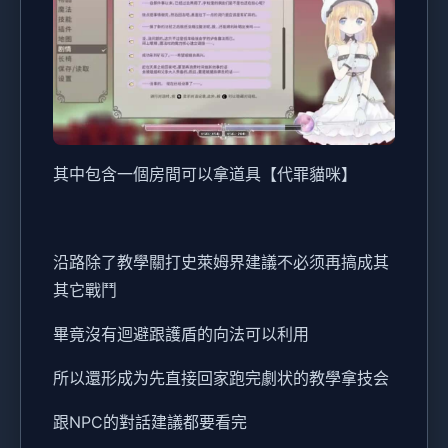
其中包含一個房間可以拿道具【代罪貓咪】
沿路除了教學關打史萊姆界建議不必须再搞成其
其它戰鬥
畢竟沒有迴避跟護盾的向法可以利用
所以還形成为先直接回家跑完劇状的教學拿技会
跟NPC的對話建議都要看完