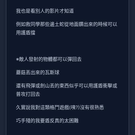
我也是看別人的影片才知道
例如救同學那些邊土蛇從地面鑽出來的時候可以
用護盾擋
※敵人發射的物體都可以彈回去
蘑菇丟出來的瓦斯球
還有飛彈或劍山丟的東西似乎可以用護盾衝擊或
普攻打回去
久實說我對這類格鬥遊戲(咦?)沒有很熟悉
巧手殘的我要盾反真的太困難