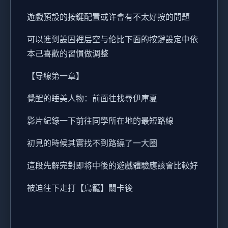
遊戲預設的按鍵配置或许會有不太好按的問題
可以進到設固裡层空与伦比下面的按鍵設定中依
本己喜歡的習慣做调整
【导線第一章】
覺醒的睡美人物：前面往找尋伊庫夏
影片紀錄一下前往同學所在地的最短路線
初見的時候其實找不到路繞了一大圈
這段先解完對即将中後的遊戲體驗應該會比較好
被迫往下走打【鳥籠】關卡後