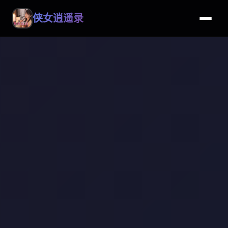
侠女逍遥录