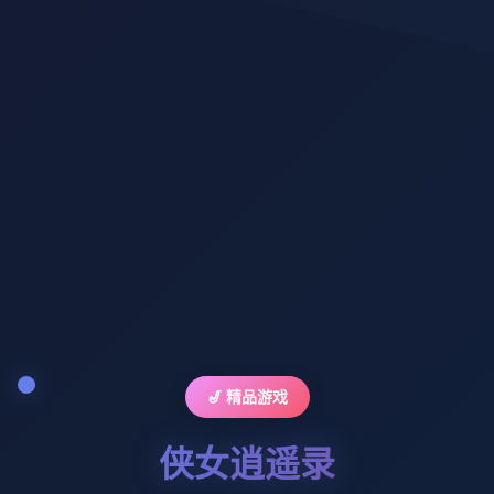
🎷 精品游戏
侠女逍遥录